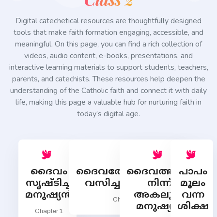
Digital catechetical resources are thoughtfully designed
tools that make faith formation engaging, accessible, and
meaningful. On this page, you can find a rich collection of
videos, audio content, e-books, presentations, and
interactive learning materials to support students, teachers,
parents, and catechists. These resources help deepen the
understanding of the Catholic faith and connect it with daily
life, making this page a valuable hub for nurturing faith in
today’s digital age.
ദൈവം
ദൈവത്തോടൊത്തു
ദൈവത്തില്‍
പാപം
സൃഷ്ടിച്ച
വസിച്ച മനുഷ്യന്‍
നിന്ന്
മൂലം
മനുഷ്യന്‍
അകലുന്ന
വന്ന
Chapter 2
മനുഷ്യന്‍
ശിക്ഷ
Chapter 1