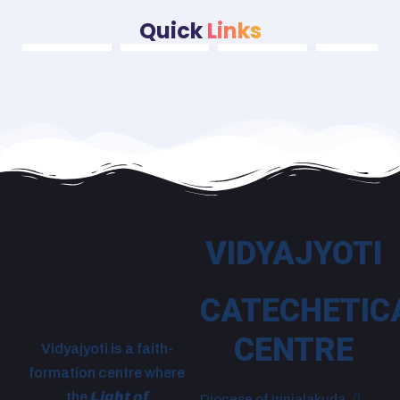
Quick
Links
VIDYAJYOTI
CATECHETIC
CENTRE
Vidyajyoti is a faith-
formation centre where
the
Light of
Diocese of Irinjalakuda