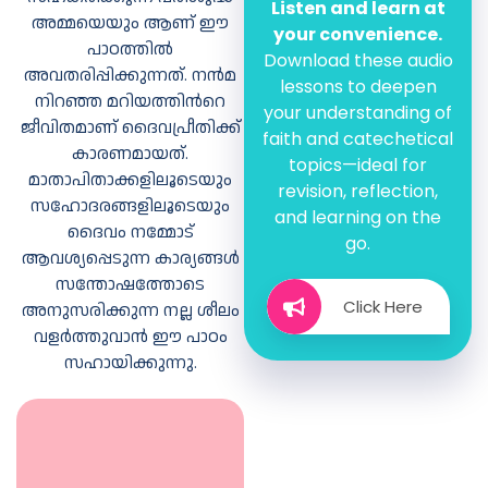
Listen and learn at
അമ്മയെയും ആണ് ഈ
your convenience.
പാഠത്തില്‍
Download these audio
മറിയത്തിന്‍റെ
അവതരിപ്പിക്കുന്നത്. നന്‍മ
lessons to deepen
വാക്കുകള്‍
നിറഞ്ഞ മറിയത്തിന്‍റെ
your understanding of
പൂര്‍ത്തിയാക്കൂ.
ജീവിതമാണ് ദൈവപ്രീതിക്ക്
faith and catechetical
കാരണമായത്.
topics—ideal for
മാതാപിതാക്കളിലൂടെയും
revision, reflection,
സഹോദരങ്ങളിലൂടെയും
ഉത്തരം
and learning on the
കണ്ടെത്താം
ദൈവം നമ്മോട്
വരയ്ക്കാം
go.
യൗസേപ്പിന്‍റെ
ആവശ്യപ്പെടുന്ന കാര്യങ്ങള്‍
യോജിപ്പിക്കാം?
വംശം ഏത്?
സന്തോഷത്തോടെ
മറിയത്തിന്‍റെ
Click Here
അനുസരിക്കുന്ന നല്ല ശീലം
അടുത്തുവന്ന
വളര്‍ത്തുവാന്‍ ഈ പാഠം
മാലാഖയുടെ
മനോഭാവങ്ങള്‍
പേരെന്ത്?
സഹായിക്കുന്നു.
മാലാഖ
മറിയത്തോട്
ആദ്യം
വാക്കു
പറഞ്ഞതെന്ത്?
കണ്ടെത്താമോ
സ്നേഹപിതാവായ