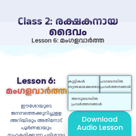
Class 2: രക്ഷകനായ
ദൈവം
Lesson 6: മംഗളവാര്‍ത്ത
Lesson 6:
കുട്ടികൾ
പാഠബന്ധിത
മംഗളവാര്‍ത്ത
സ്വന്തമാക്കേണ്ടവ
പ്രവർത്തനങ്ങൾ
അനുബന്ധിത
പ്രവർത്തനങ്ങൾ
ഈശോയുടെ
ജനനത്തെക്കുറിച്ചുളള
Download
അറിയിപ്പും അതിനോട്
ബോധ്യങ്ങള്‍
നമുക്ക് പാടാം,
റോള്‍പ്ലേ -
Audio Lesson
പൂര്‍ണമായും
നമുക്ക്
മംഗളവാര്‍ത്ത
സഹകരിക്കുന്ന പരിശുദ്ധ
പ്രാര്‍ത്ഥിക്കക്കാം.