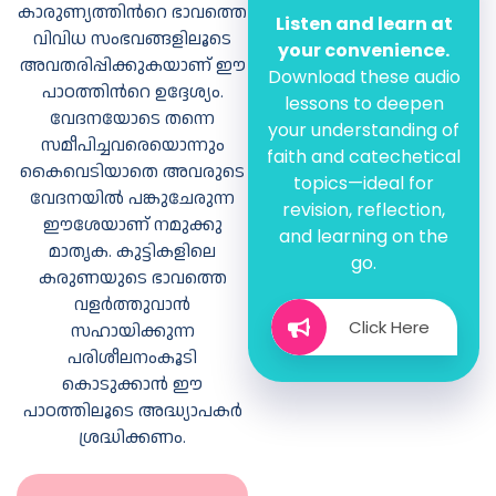
കാരുണ്യത്തിന്‍റെ ഭാവത്തെ
Listen and learn at
വിവിധ സംഭവങ്ങളിലൂടെ
your convenience.
അവതരിപ്പിക്കുകയാണ് ഈ
സംഭവങ്ങള്‍
Download these audio
വിവരിക്കാമോ?
പാഠത്തിന്‍റെ ഉദ്ദേശ്യം.
lessons to deepen
വേദനയോടെ തന്നെ
your understanding of
സമീപിച്ചവരെയൊന്നും
faith and catechetical
ദൃക്സാക്ഷി
കൈവെടിയാതെ അവരുടെ
topics—ideal for
വിവരണം
വേദനയില്‍ പങ്കുചേരുന്ന
revision, reflection,
മനോഭാവങ്ങള്‍
ഈശേയാണ് നമുക്കു
ഈശോ കരുണ
and learning on the
മാതൃക. കുട്ടികളിലെ
കാണിച്ചതുപോലെ
ചിത്രവായന
go.
വേദനിക്കുന്നവരോട്
കരുണയുടെ ഭാവത്തെ
നാമും കരുണ
വളര്‍ത്തുവാന്‍
കാണിക്കണം.
Click Here
സഹായിക്കുന്ന
നമ്മോട് കരുണ
പരിശീലനംകൂടി
കാണിക്കുന്ന
ഈശോയോട് നാം
കൊടുക്കാന്‍ ഈ
നന്ദിയും
പാഠത്തിലൂടെ അദ്ധ്യാപകര്‍
സ്നേഹവും
ശ്രദ്ധിക്കണം.
ഉള്ളവരാകണം.
ഈശോയുടെ
വചനങ്ങള്‍