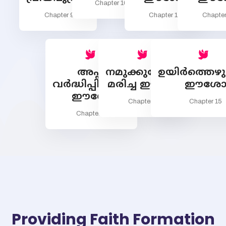
Chapter 10
Chapter 9
Chapter 11
Chapter
അപ്പം
നമുക്കുവേണ്ടി
ഉയിര്‍ത്തെഴുന
വര്‍ദ്ധിപ്പിക്കുന്ന
മരിച്ച ഈശോ
ഈശ
ഈശോ
Chapter 14
Chapter 15
Chapter 13
Providing Faith Formation