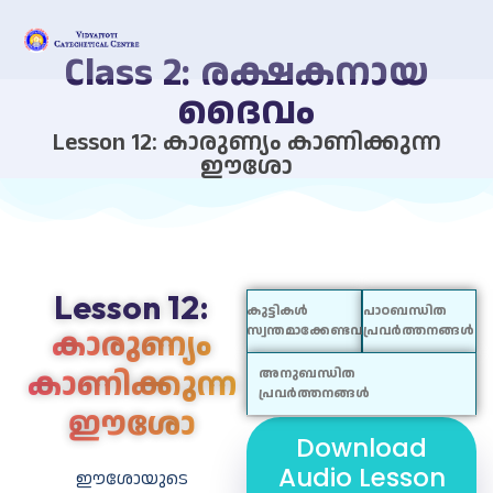
Class 2: രക്ഷകനായ
ദൈവം
Lesson 12: കാരുണ്യം കാണിക്കുന്ന
ഈശോ
Lesson 12:
കുട്ടികൾ
പാഠബന്ധിത
കാരുണ്യം
സ്വന്തമാക്കേണ്ടവ
പ്രവർത്തനങ്ങൾ
കാണിക്കുന്ന
അനുബന്ധിത
പ്രവർത്തനങ്ങൾ
ഈശോ
Download
ബോധ്യങ്ങള്‍
ഗാനം, പ്രാര്‍ത്ഥന
Audio Lesson
ഈശോയുടെ