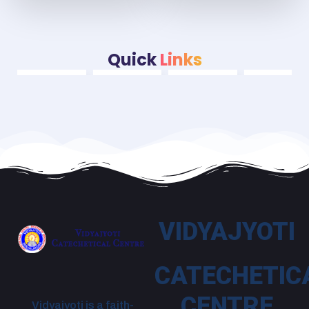
Quick
Links
VIDYAJYOTI
CATECHETIC
CENTRE
Vidyajyoti is a faith-