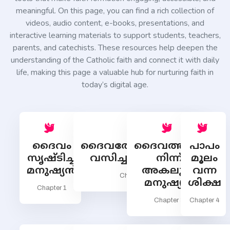
meaningful. On this page, you can find a rich collection of
ഈശോയുടെ
കുരിശിന്‍റെ
videos, audio content, e-books, presentations, and
ഇടത്തും വലതും
interactive learning materials to support students, teachers,
ആരെയാണ്
parents, and catechists. These resources help deepen the
കുരിശില്‍ തറച്ചത്?
understanding of the Catholic faith and connect it with daily
ഈശോയുടെ
life, making this page a valuable hub for nurturing faith in
കുരിശിന്‍റെ
മുകളില്‍
today’s digital age.
എഴുതിവെച്ചതെന്ത്?
ദുഃഖവെള്ളിയാഴ്ച
നാം എന്താണ്
ആചരിക്കുന്നത്?
നമുക്കുവേി മരിച്ച
ദൈവം
ദൈവത്തോടൊത്തു
ദൈവത്തില്‍
പാപം
ഈശോയോട് നാം
എങ്ങനെ
സൃഷ്ടിച്ച
വസിച്ച മനുഷ്യന്‍
നിന്ന്
മൂലം
പെരുമാറണം?
മനുഷ്യന്‍
അകലുന്ന
വന്ന
Chapter 2
മനുഷ്യന്‍
ശിക്ഷ
Chapter 1
Chapter 3
Chapter 4