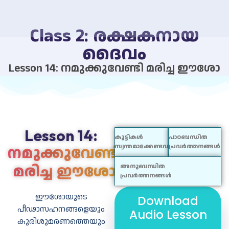
Class 2: രക്ഷകനായ
ദൈവം
Lesson 14: നമുക്കുവേണ്ടി മരിച്ച ഈശോ
Lesson 14:
കുട്ടികൾ
പാഠബന്ധിത
നമുക്കുവേണ്ടി
സ്വന്തമാക്കേണ്ടവ
പ്രവർത്തനങ്ങൾ
മരിച്ച ഈശോ
അനുബന്ധിത
പ്രവർത്തനങ്ങൾ
ഈശോയുടെ
Download
പീഢാസഹനങ്ങളെയും
ബോധ്യങ്ങള്‍
Audio Lesson
കുരിശുമരണത്തെയും
യൂദാസ്