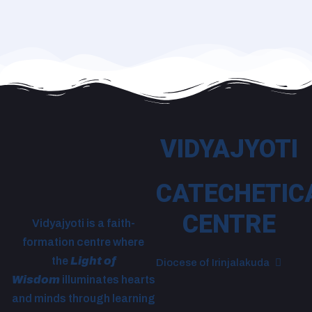
VIDYAJYOTI
CATECHETIC
CENTRE
Vidyajyoti is a faith-
formation centre where
the
Light of
Diocese of Irinjalakuda
Wisdom
illuminates hearts
and minds through learning