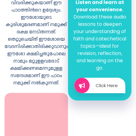
സ്കറിയോത്ത
Listen and learn at
വിവരിക്കുകയാണ് ഈ
ഗാനം
your convenience.
പീലാത്തോസ്
പാഠത്തിന്‍റെ ഉദ്ദേശ്യം.
Download these audio
ഈശോയുടെ
യഹൂദപ്രമാണിമാര്‍
lessons to deepen
കുരിശുമരണമാണ് നമുക്ക്
your understanding of
പ്രാര്‍ത്ഥന
രക്ഷ നേടിതന്നത്.
പൂര്‍ത്തിയാക്കൂ
faith and catechetical
തെറ്റുചെയ്ത് ഈശോയെ
ചമ്മട്ടി.
topics—ideal for
വേദനിപ്പിക്കാതിരിക്കുവാനും
മുള്‍ക്കിരീടം.
revision, reflection,
ഈശോ ക്ഷമിച്ചതുപോലെ
മരക്കുരിശ്
നമുക്കനുകരിക്കാം
and learning on the
നാമും മറ്റുളളവരോട്
ഇരുമ്പാണികള്‍
go.
ക്ഷമിക്കണമെന്നുമുളള
നിങ്ങള്‍
മനോഭാവങ്ങള്‍
സന്ദേശമാണ് ഈ പാഠം
എന്തുചെയ്യും?
ഉത്തരം
നമുക്ക് നല്‍കുന്നത്.
പറയാമോ?"തലയില്‍
Click Here
കണ്ടെത്താം
മുള്‍മുടി ചൂടി,
നമ്മുടെ
മുഖമാകെ
രക്ഷയ്ക്കുവേിയാണ്
രക്തവും
ഈശോ കുരിശില്‍
വിയര്‍പ്പും ഒഴുകി,
മരിച്ചത്.
ഭാരമുള്ള കുരിശും
താങ്ങി ഈശോ
ഗാഗുല്‍ത്താ.
വരുന്നത് നിങ്ങള്‍
കാണുന്നു.ഈശോ
"പിതാവേ,
ശീലങ്ങള്‍
നിങ്ങളെ
ഇവരോടു