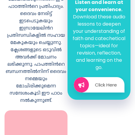
Listen and learn at
പാഠത്തിന്‍റെ പ്രതിപാദ്യം.
your convenience.
ദൈവം നേരിട്ട്
Download these audio
ഇടപെടുകയും
lessons to deepen
ഇസ്രായേലിന്‍റ
your understanding of
പ്രതിസന്ധികളില്‍ സഹായ
faith and catechetical
മനോഭാവങ്ങള്‍
മേകുകയും ചെയ്യുന്നു.
topics—ideal for
ക്ലേശങ്ങളുടെ ഒടുവില്‍
revision, reflection,
അവര്‍ക്ക് മോചനം
and learning on the
ലഭിക്കുന്നു. പാപത്തിന്‍റെ
go.
ബന്ധനത്തില്‍നിന്ന് ദൈവം
നമ്മെയും
Click Here
മോചിപ്പിക്കുമെന്ന
സന്ദേശംകൂടി ഈ പാഠം
നല്‍കുന്നുണ്ട്.
ശീലങ്ങള്‍
പ്രശ്നോത്തരി