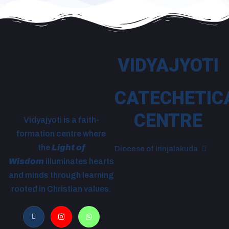
VIDYAJYOTI
CATECHETIC
CENTRE
Vidyajyoti is a faith-
formation centre where
the
Light of
Diocese of Irinjalakuda
Wisdom
illuminates hearts
and minds through learning
rooted in Christian values.