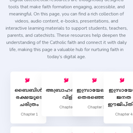
tools that make faith formation engaging, accessible, and
meaningful. On this page, you can find a rich collection of
videos, audio content, e-books, presentations, and
interactive learning materials to support students, teachers,
parents, and catechists. These resources help deepen the
understanding of the Catholic faith and connect it with daily
life, making this page a valuable hub for nurturing faith in
today’s digital age.
ബൈബിള്‍:
അബ്രാഹത്തിന്‍റെ
ഇസ്രായേലിന്‍റെ
ഇസ്രായേല
രക്ഷയുടെ
വിളി
തെരഞ്ഞെടുപ്പ്
ജനത
ചരിത്രം
ഈജിപ്തി
Chapter 2
Chapter 3
Chapter 1
Chapter 4