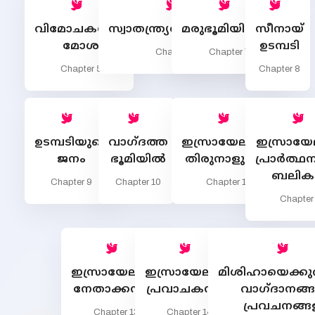
വിമോചകനായ
സ്വാതന്ത്ര്യത്തിലേയ്ക്ക്
മരുഭൂമിയിലൂടെ
സീനായ്
മോശ
ഉടമ്പടി
Chapter 6
Chapter 7
Chapter 5
Chapter 8
ഉടമ്പടിയുടെ
വാഗ്ദത്ത
ഇസ്രായേലിന്‍റെ
ഇസ്രായേല
ജനം
ഭൂമിയില്‍
തിരുനാളുകള്‍
പ്രാര്‍ത്
ബലിക
Chapter 9
Chapter 10
Chapter 11
Chapter
ഇസ്രായേലിലെ
ഇസ്രായേലിലെ
മിശിഹായെക്കുറി
നേതാക്കന്മാര്‍
പ്രവാചകന്മാര്‍
വാഗ്ദാനങ്ങ
പ്രവചനങ്ങ
Chapter 13
Chapter 14