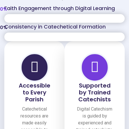
Faith Engagement through Digital Learning
0
%
Consistency in Catechetical Formation
0
%
Accessible
Supported
to Every
by Trained
Parish
Catechists
Catechetical
Digital Catechism
resources are
is guided by
made easily
experienced and