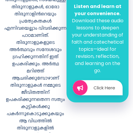
Listen and learn at
തിരുനാളുകള്‍, ഓരോ
your convenience.
തിരുനാളിന്‍റെയും
Download these audio
പ്രത്യേകതകള്‍
lessons to deepen
എന്നിവയെല്ലാം വിവരിക്കുന്ന
your understanding of
പാഠമാണിത്.
faith and catechetical
തിരുനാളുകളുടെ
topics—ideal for
അര്‍ത്ഥവും സന്ദേശവും
revision, reflection,
ഗ്രഹിക്കുന്നതിന് ഇത്
മനോഭാവങ്ങള്‍
and learning on the
ഉപകരിക്കും. അര്‍ത്ഥ
go.
മറിഞ്ഞ്
ആചരിക്കുമ്പോഴാണ്
തിരുനാളുകള്‍ നമ്മുടെ
Click Here
ജീവിതത്തിന്
ഉപകരിക്കുന്നതെന്ന സത്യം
കുട്ടികള്‍ക്കു
പകര്‍ന്നുകൊടുക്കുകയും
ശേഖരിക്കാം
ആ വിധത്തില്‍
ശീലങ്ങള്‍
തിരുനാളുകളില്‍