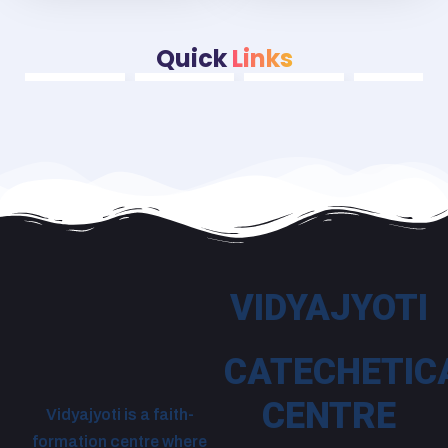
Quick
Links
VIDYAJYOTI
CATECHETIC
CENTRE
Vidyajyoti is a faith-
formation centre where