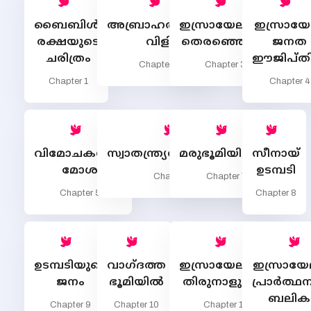
ബൈബിള്‍:
അബ്രാഹത്തിന്‍റെ
ഇസ്രായേലിന്‍റെ
ഇസ്രായേല
രക്ഷയുടെ
വിളി
തെരഞ്ഞെടുപ്പ്
ജനത
ചരിത്രം
ഈജിപ്തി
Chapter 2
Chapter 3
Chapter 1
Chapter 4
വിമോചകനായ
സ്വാതന്ത്ര്യത്തിലേയ്ക്ക്
മരുഭൂമിയിലൂടെ
സീനായ്
മോശ
ഉടമ്പടി
Chapter 6
Chapter 7
Chapter 5
Chapter 8
ഉടമ്പടിയുടെ
വാഗ്ദത്ത
ഇസ്രായേലിന്‍റെ
ഇസ്രായേല
ജനം
ഭൂമിയില്‍
തിരുനാളുകള്‍
പ്രാര്‍ത്
ബലിക
Chapter 9
Chapter 10
Chapter 11