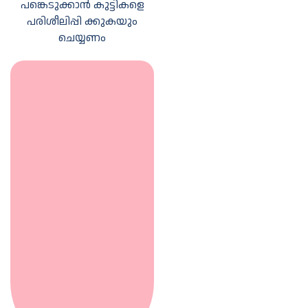
പങ്കെടുക്കാന്‍ കുട്ടികളെ
പരിശീലിപ്പി ക്കുകയും
ചെയ്യണം
അദ്ധ്യാപകന്‍ /
അദ്ധ്യാപിക
കരുതേണ്ട
ബോധനോപാധികള്‍
പാഠാവതരണം