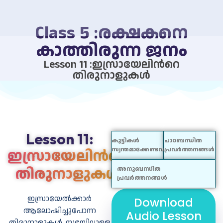
Class 5 :രക്ഷകനെ
കാത്തിരുന്ന ജനം
Lesson 11 :ഇസ്രായേലിന്‍റെ
തിരുനാളുകള്‍
Lesson 11:
കുട്ടികൾ
പാഠബന്ധിത
ഇസ്രായേലിന്‍റെ
സ്വന്തമാക്കേണ്ടവ
പ്രവർത്തനങ്ങൾ
തിരുനാളുകള്‍
അനുബന്ധിത
പ്രവർത്തനങ്ങൾ
ഇസ്രായേല്‍ക്കാര്‍
Download
ആലോഷിച്ചുപോന്ന
ബോധ്യങ്ങള്‍
നമുക്കു
എത്ര പേരറിയാം?
Audio Lesson
പ്രവര്‍ത്തിക്കാം
തിരുനാളുകള്‍, സഭയിലുള്ള