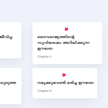
decrea
volume
ീവിച്ച
ദൈവരാജ്യത്തിന്‍റെ
സുവിശേഷം അറിയിക്കുന്ന
ഈശോ
Chapter 4
്റെടുത്ത
നമുക്കുവേണ്ടി മരിച്ച ഈശോ
Chapter 8