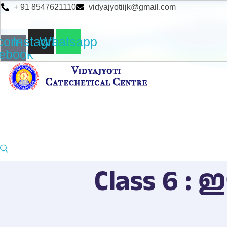
+ 91 8547621110
vidyajyotiijk@gmail.com
con-
Instagram
Whatsapp
cebook
Class 6