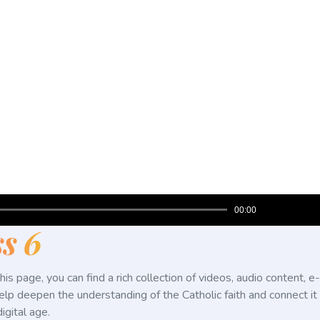
Use
00:00
Up/Do
s 6
Arrow
keys
to
s page, you can find a rich collection of videos, audio content, e-
increas
elp deepen the understanding of the Catholic faith and connect it
or
igital age.