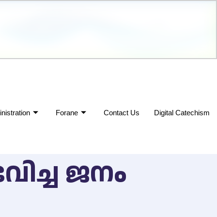
nistration
Forane
Contact Us
Digital Catechism
ിച്ച ജനം