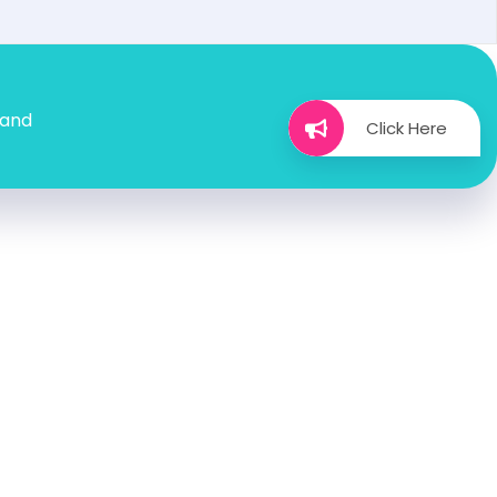
 and
Click Here