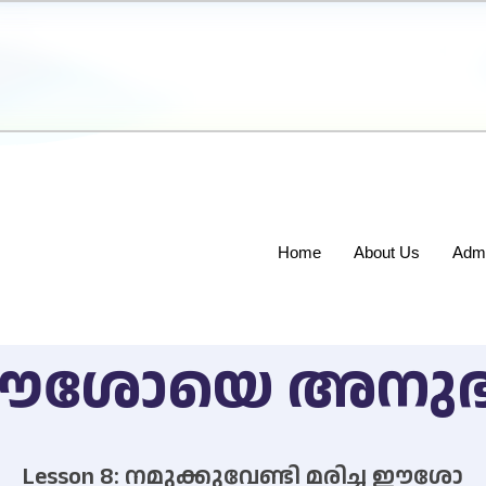
Home
About Us
Admi
 : ഈശോയെ അനുഭവ
Lesson 8: നമുക്കുവേണ്ടി മരിച്ച ഈശോ