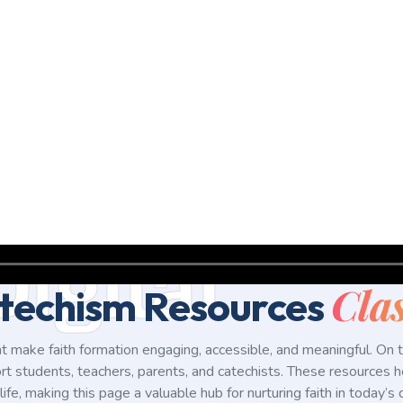
Digital
Clas
techism Resources
t make faith formation engaging, accessible, and meaningful. On thi
ort students, teachers, parents, and catechists. These resources h
 life, making this page a valuable hub for nurturing faith in today’s d