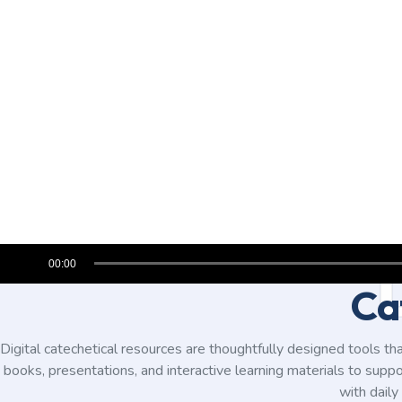
Audio
00:00
Player
Ca
Digital catechetical resources are thoughtfully designed tools tha
books, presentations, and interactive learning materials to supp
with daily