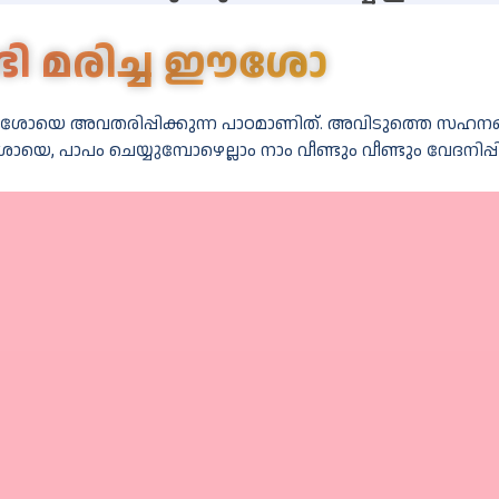
ടി മരിച്ച ഈശോ
ച്ച ഈശോയെ അവതരിപ്പിക്കുന്ന പാഠമാണിത്. അവിടുത്തെ സ
യെ, പാപം ചെയ്യുമ്പോഴെല്ലാം നാം വീണ്ടും വീണ്ടും വേദനിപ്പി