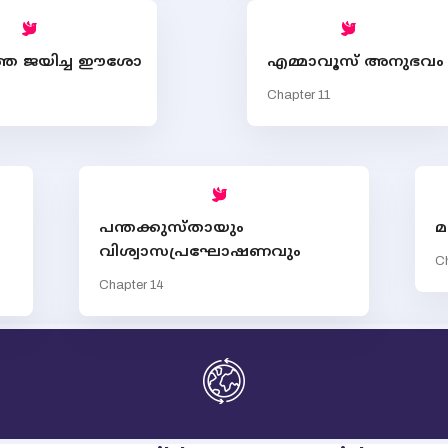
തെ ജയിച്ച ഈശോ
എമ്മാവൂസ് അനുഭവം
Chapter 11
പന്തക്കുസ്തായും
മ
വിശ്വാസപ്രഘോഷണവും
Ch
Chapter 14