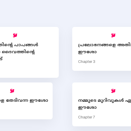
ന്‍റെ പാപങ്ങള്‍
പ്രലോഭനങ്ങളെ അതിജ
ന ദൈവത്തിന്‍റെ
ഈശോ
്
Chapter 3
ളെ തേടിവന്ന ഈശോ
നമ്മുടെ മുറിവുകള്‍ ഏറ
ഈശോ
Chapter 7